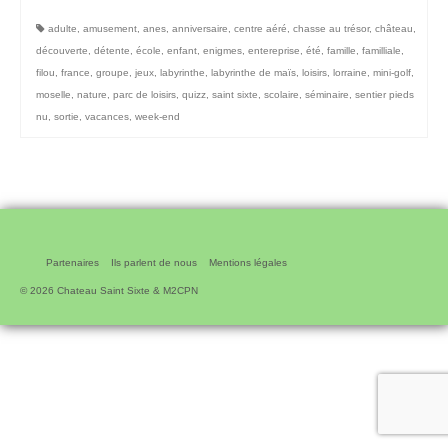
adulte
,
amusement
,
anes
,
anniversaire
,
centre aéré
,
chasse au trésor
,
château
,
découverte
,
détente
,
école
,
enfant
,
enigmes
,
entereprise
,
été
,
famille
,
familliale
,
filou
,
france
,
groupe
,
jeux
,
labyrinthe
,
labyrinthe de maïs
,
loisirs
,
lorraine
,
mini-golf
,
moselle
,
nature
,
parc de loisirs
,
quizz
,
saint sixte
,
scolaire
,
séminaire
,
sentier pieds
nu
,
sortie
,
vacances
,
week-end
Partenaires
Ils parlent de nous
Mentions légales
© 2026 Chateau Saint Sixte & M2CPN