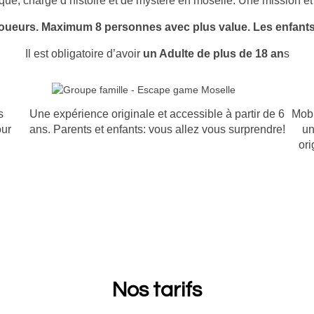
ue, chargé d’histoire et de mystère en moselle. Une mission e
joueurs. Maximum 8 personnes avec plus value. Les enfants
Il est obligatoire d’avoir
un Adulte de plus de 18 an
s
s
Une expérience originale et accessible à partir de 6
Mobi
our
ans. Parents et enfants: vous allez vous surprendre!
un
ori
Nos tarifs