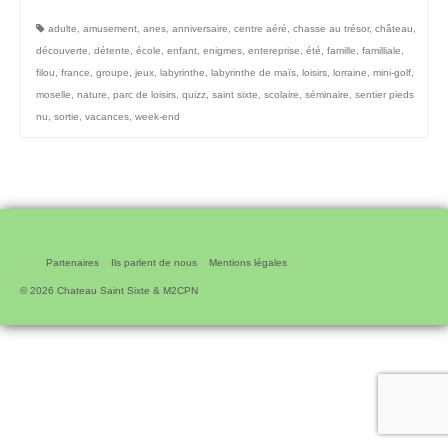
adulte
,
amusement
,
anes
,
anniversaire
,
centre aéré
,
chasse au trésor
,
château
,
découverte
,
détente
,
école
,
enfant
,
enigmes
,
entereprise
,
été
,
famille
,
familliale
,
filou
,
france
,
groupe
,
jeux
,
labyrinthe
,
labyrinthe de maïs
,
loisirs
,
lorraine
,
mini-golf
,
moselle
,
nature
,
parc de loisirs
,
quizz
,
saint sixte
,
scolaire
,
séminaire
,
sentier pieds
nu
,
sortie
,
vacances
,
week-end
Partenaires
Ils parlent de nous
Mentions légales
© 2026 Chateau Saint Sixte & M2CPN