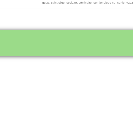
quizz
,
saint sixte
,
scolaire
,
séminaire
,
sentier pieds nu
,
sortie
,
vaca