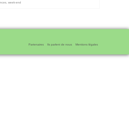
nces
,
week-end
Partenaires
Ils parlent de nous
Mentions légales