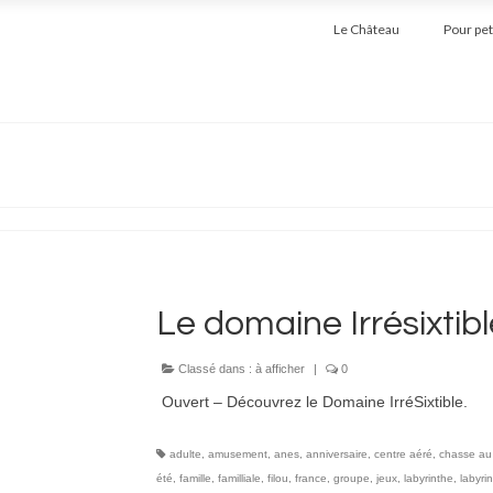
Le Château
Pour pet
Le domaine Irrésixtibl
Classé dans :
à afficher
|
0
Ouvert – Découvrez le Domaine IrréSixtible.
adulte
,
amusement
,
anes
,
anniversaire
,
centre aéré
,
chasse au 
été
,
famille
,
familliale
,
filou
,
france
,
groupe
,
jeux
,
labyrinthe
,
labyri