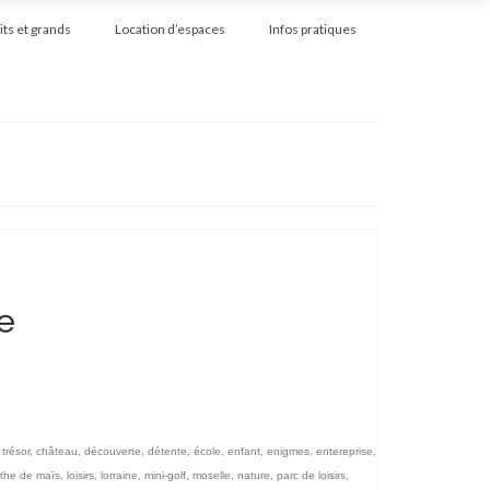
its et grands
Location d’espaces
Infos pratiques
e
trésor
,
château
,
découverte
,
détente
,
école
,
enfant
,
enigmes
,
entereprise
,
nthe de maïs
,
loisirs
,
lorraine
,
mini-golf
,
moselle
,
nature
,
parc de loisirs
,